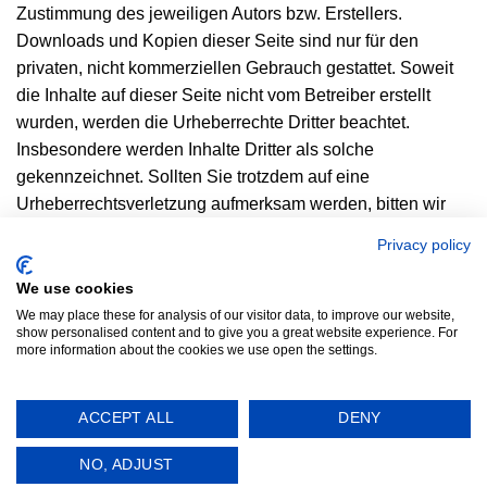
Zustimmung des jeweiligen Autors bzw. Erstellers.
Downloads und Kopien dieser Seite sind nur für den
privaten, nicht kommerziellen Gebrauch gestattet. Soweit
die Inhalte auf dieser Seite nicht vom Betreiber erstellt
wurden, werden die Urheberrechte Dritter beachtet.
Insbesondere werden Inhalte Dritter als solche
gekennzeichnet. Sollten Sie trotzdem auf eine
Urheberrechtsverletzung aufmerksam werden, bitten wir
um einen entsprechenden Hinweis. Bei Bekanntwerden
Privacy policy
von Rechtsverletzungen werden wir derartige Inhalte
umgehend entfernen.​
We use cookies
We may place these for analysis of our visitor data, to improve our website,
show personalised content and to give you a great website experience. For
more information about the cookies we use open the settings.
ACCEPT ALL
DENY
Copyright 2026 ©
Kaiser Rooms //
Impressum //
NO, ADJUST
Datenschutzerklaerung