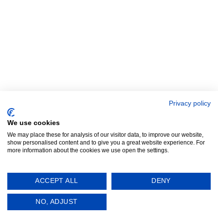
+49 171 860 8132
INFO@KAISER-ROOMS.DE
Privacy policy
We use cookies
We may place these for analysis of our visitor data, to improve our website,
show personalised content and to give you a great website experience. For
more information about the cookies we use open the settings.
ACCEPT ALL
DENY
Copyright 2026 ©
Kaiser Rooms //
Impressum //
NO, ADJUST
Datenschutzerklaerung